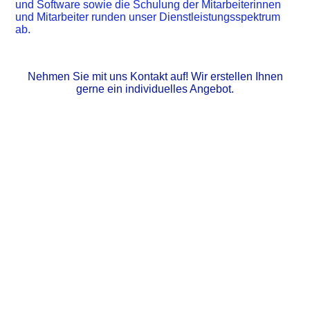
und Software sowie die Schulung der Mitarbeiterinnen
und Mitarbeiter runden unser Dienstleistungsspektrum
ab.
Nehmen Sie mit uns Kontakt auf! Wir erstellen Ihnen
gerne ein individuelles Angebot.
Cookie-Einstellungen
Diese Webseite verwendet Cookies, um Besuchern ein optimales
Nutzererlebnis zu bieten. Bestimmte Inhalte von Drittanbietern werden
nur angezeigt, wenn die entsprechende Option aktiviert ist. Die
Datenverarbeitung kann dann auch in einem Drittland erfolgen.
Weitere Informationen hierzu in der Datenschutzerklärung.