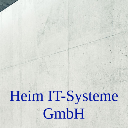
STARTSEITE
ÜBER UNS
Netzwerksicherheit
Netzwerke
Heim IT-Systeme
Service
GmbH